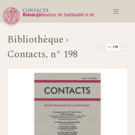
Passer
au
CONTACTS
contenu
Revue Orthodoxe de Spiritualité et de Théologie
Bibliothèque
›
‹
›
198
N°
Contacts, n° 198